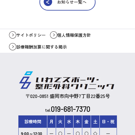
お知らせ一覧へ
サイトポリシー
個人情報保護方針
診療報酬加算に関する掲示
〒020-0851 盛岡市向中野7丁目22番25号
019-681-7370
tel.
診療時間
月
火
水
木
金
土
日
・
祝
9:00～12:30
ー
○
ー
○
○
◇
ー