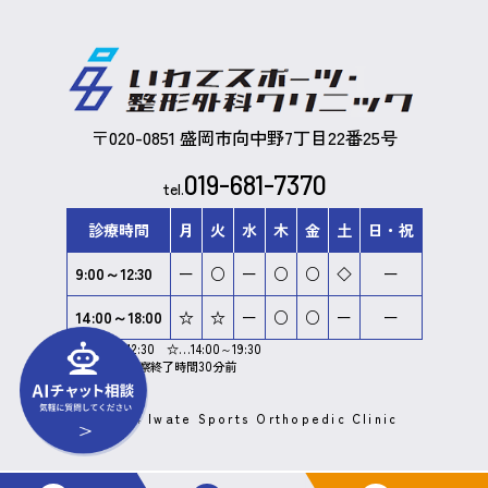
〒020-0851 盛岡市向中野7丁目22番25号
019-681-7370
tel.
診療時間
月
火
水
木
金
土
日
・
祝
9:00～12:30
ー
○
ー
○
○
◇
ー
14:00～18:00
☆
☆
ー
○
○
ー
ー
◇…8:30～12:30 ☆…14:00～19:30
受付終了は診察終了時間30分前
©2024 Iwate Sports Orthopedic Clinic