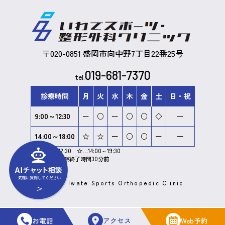
〒020-0851 盛岡市向中野7丁目22番25号
019-681-7370
tel.
診療時間
月
火
水
木
金
土
日
・
祝
9:00～12:30
ー
○
ー
○
○
◇
ー
14:00～18:00
☆
☆
ー
○
○
ー
ー
◇…8:30～12:30 ☆…14:00～19:30
受付終了は診察終了時間30分前
©2024 Iwate Sports Orthopedic Clinic
お電話
アクセス
Web予約